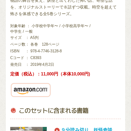
物語の舞台を変え、妖怪と出くわした怖い話、奇怪な話
を、オリジナルストーリーで８話ずつ収載。時空を超えて
怖さを体感できる全5巻シリーズ。
対象年齢 ： 小学校中学年〜 / 小学校高学年〜 /
中学生 / 一般
サイズ
： A5判
ページ数
： 各巻 128ページ
ISBN
： 978-4-7746-3128-8
Cコード
： C8393
発売日
： 2019年4月2日
定価（税込）：11,000円（本体10,000円)
９分読み切り 妖怪奇談