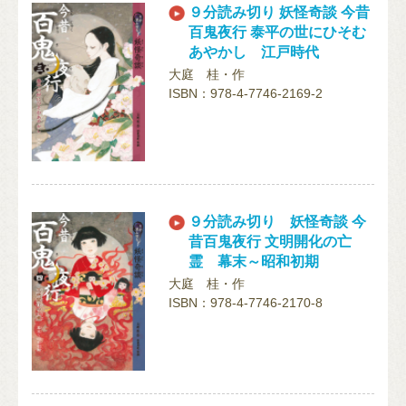
９分読み切り 妖怪奇談 今昔
百鬼夜行 泰平の世にひそむ
あやかし 江戸時代
大庭 桂・作
ISBN：978-4-7746-2169-2
９分読み切り 妖怪奇談 今
昔百鬼夜行 文明開化の亡
霊 幕末～昭和初期
大庭 桂・作
ISBN：978-4-7746-2170-8