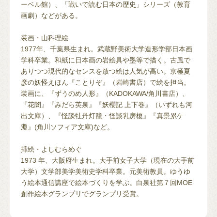
ーベル館）、「戦いで読む日本の歴史」シリーズ（教育
画劇）などがある。
装画・山科理絵
1977年、千葉県生まれ。武蔵野美術大学造形学部日本画
学科卒業。和紙に日本画の岩絵具や墨等で描く。古風で
ありつつ現代的なセンスを放つ絵は人気が高い。京極夏
彦の妖怪えほん『ことりぞ』（岩崎書店）で絵を担当。
装画に、『ずうのめ人形』（KADOKAWA/角川書店）、
『花闇』『みだら英泉』『妖櫻記 上下巻』（いずれも河
出文庫）、『怪談牡丹灯籠・怪談乳房榎』『真景累ケ
淵』(角川ソフィア文庫)など。
挿絵・よしむらめぐ
1973 年、大阪府生まれ。大手前女子大学（現在の大手前
大学）文学部美学美術史学科卒業。元美術教員。ゆうゆ
う絵本通信講座で絵本づくりを学ぶ。白泉社第７回MOE
創作絵本グランプリでグランプリ受賞。