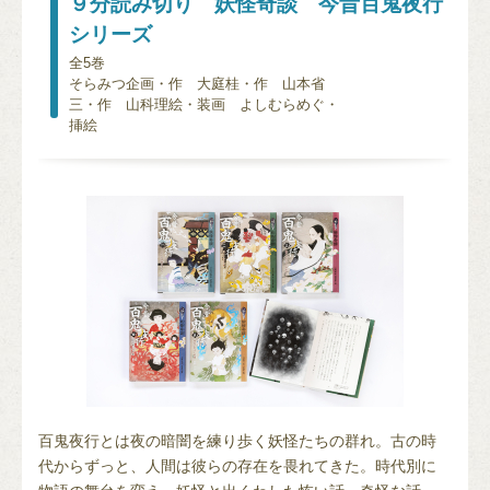
９分読み切り 妖怪奇談 今昔百鬼夜行
シリーズ
全5巻
そらみつ企画・作 大庭桂・作 山本省
三・作 山科理絵・装画 よしむらめぐ・
挿絵
百鬼夜行とは夜の暗闇を練り歩く妖怪たちの群れ。古の時
代からずっと、人間は彼らの存在を畏れてきた。時代別に