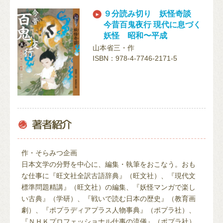
９分読み切り 妖怪奇談
今昔百鬼夜行 現代に息づく
妖怪 昭和〜平成
山本省三・作
ISBN：978-4-7746-2171-5
作・そらみつ企画
日本文学の分野を中心に、編集・執筆をおこなう。おも
な仕事に『旺文社全訳古語辞典』（旺文社）、『現代文
標準問題精講』（旺文社）の編集、『妖怪マンガで楽し
い古典』（学研）、『戦いで読む日本の歴史』（教育画
劇）、『ポプラディアプラス人物事典』（ポプラ社）、
『ＮＨＫプロフェッショナル仕事の流儀』（ポプラ社）