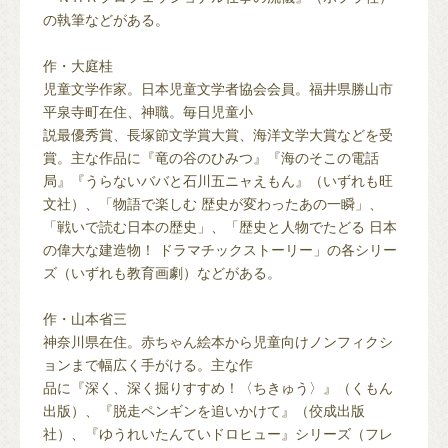
の執筆などがある。
作・大庭桂
児童文学作家。日本児童文学者協会会員。福井県勝山市
平泉寺町在住、神職。毎日児童小
説最優秀賞、長塚節文学賞大賞、海洋文学大賞などを受
賞。主な作品に『竜の谷のひみつ』『海のそこの電話
局』『うらないババと石川五ニャえもん』（いずれも旺
文社）、「物語で楽しむ 歴史が変わったあの一瞬」、
「戦いで読む日本の歴史」、「歴史と人物でたどる 日本
の偉大な建造物！ ドラマチックストーリー」の各シリー
ズ（いずれも教育画劇）などがある。
作・山本省三
神奈川県在住。赤ちゃん絵本から児童向けノンフィクシ
ョンまで幅広く手がける。主な作
品に『深く、深く掘りすすめ！〈ちきゅう〉』（くもん
出版）、『脱走ペンギンを追いかけて』（佼成出版
社）、『ゆうれいたんていドロヒュー』シリーズ（フレ