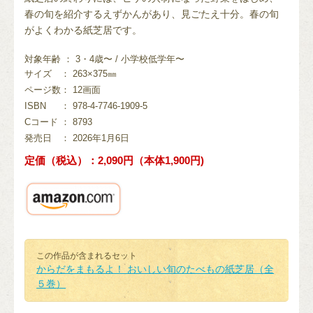
春の旬を紹介するえずかんがあり、見ごたえ十分。春の旬
がよくわかる紙芝居です。
対象年齢 ： 3・4歳〜 / 小学校低学年〜
サイズ
： 263×375㎜
ページ数
： 12画面
ISBN
： 978-4-7746-1909-5
Cコード
： 8793
発売日
： 2026年1月6日
定価（税込）：2,090円（本体1,900円)
この作品が含まれるセット
からだをまもるよ！ おいしい旬のたべもの紙芝居（全
５巻）