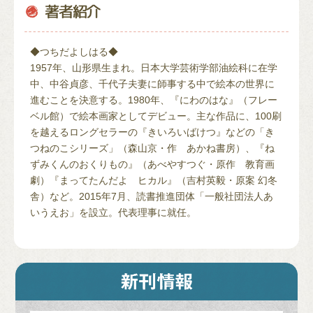
◆つちだよしはる◆
1957年、山形県生まれ。日本大学芸術学部油絵科に在学
中、中谷貞彦、千代子夫妻に師事する中で絵本の世界に
進むことを決意する。1980年、『にわのはな』（フレー
ベル館）で絵本画家としてデビュー。主な作品に、100刷
を越えるロングセラーの『きいろいばけつ』などの「き
つねのこシリーズ」（森山京・作 あかね書房）、『ね
ずみくんのおくりもの』（あべやすつぐ・原作 教育画
劇）『まってたんだよ ヒカル』（吉村英毅・原案 幻冬
舎）など。2015年7月、読書推進団体「一般社団法人あ
いうえお」を設立。代表理事に就任。