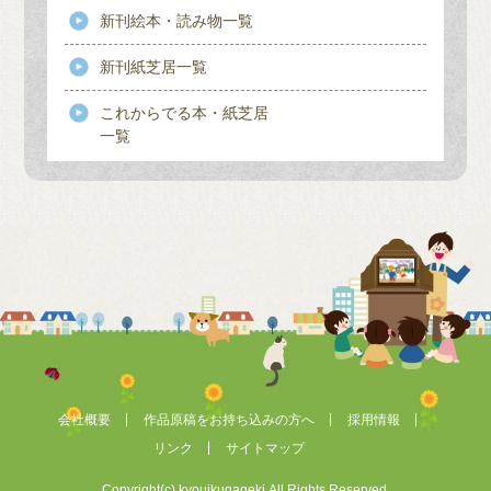
新刊絵本・読み物一覧
新刊紙芝居一覧
これからでる本・紙芝居
一覧
会社概要
作品原稿をお持ち込みの方へ
採用情報
リンク
サイトマップ
Copyright(c) kyouikugageki.All Rights Reserved.